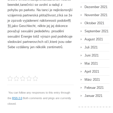
beendet,tanečníci se uvolní a radují z
Dezember 2021
pohybu po parketu. Na tanci je nejkrásnsnjší
November 2021
vzájemná partnerská pititažlivost,zíká se že
je zpzsob vyjádenení náklonnosti podobn性
Oktober 2021
別,jako Geschlecht, někte jej jej dokonce
September 2021
považují sexuální pededehru. proudění
sexuální Energie totiž výrazn pod podněcuje
August 2021
sledování partnerovchch očí,které jsou oder
Sebe vzdáleny jen několik zentimetrů.
Juli 2021
Juni 2021
Mai 2021
April 2021
März 2021
Februar 2021
You can follow any responses to this entry through
Januar 2021
the
RSS 2.0
Both comments and pings are currently
closed.