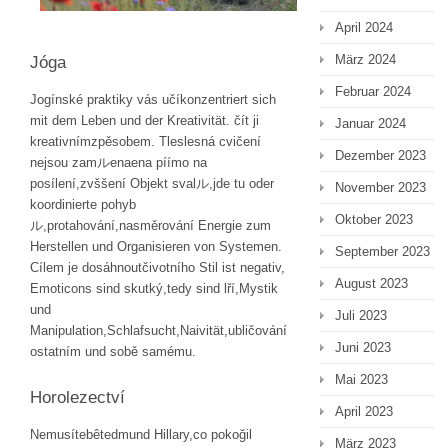
April 2024
März 2024
Jóga
Februar 2024
Jogínské praktiky vás učíkonzentriert sich
mit dem Leben und der Kreativität. čít ji
Januar 2024
kreativnímzpěsobem. Tleslesná cvičení
Dezember 2023
nejsou zamルenaena píímo na
posílení,zvššení Objekt svalル,jde tu oder
November 2023
koordinierte pohyb
Oktober 2023
ル,protahování,nasměrování Energie zum
Herstellen und Organisieren von Systemen.
September 2023
Cílem je dosáhnoutčivotního Stil ist negativ,
August 2023
Emoticons sind skutký,tedy sind lří,Mystik
und
Juli 2023
Manipulation,Schlafsucht,Naivität,ubličování
Juni 2023
ostatním und sobě samému.
Mai 2023
Horolezectví
April 2023
Nemusítebêtedmund Hillary,co pokoğil
März 2023