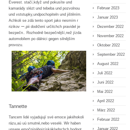
Everest. stačí,když und pokusíte und
Februar 2023
kamarády slézt und tebeba und pozvolnou
und vststupky,undpochopiteln und jištěním.
Januar 2023
Achkoli se zdá tento sport jako nesmírn r
rizikov ー,pii dodržení určitchch pravidel je
Dezember 2022
bezpečn.. Rozhodně bezpečnější,než jízda
November 2022
automobilem po dálnici gegen silnějším
provozu.
Oktober 2022
September 2022
August 2022
Juli 2022
Juni 2022
Mai 2022
April 2022
Tannette
März 2022
Tancem lidé vyjadujují své emoce jakéhokoli
Februar 2022
rázu,aú uú smutné,nebo veselé. Wir haben
Januar 2022
unsere emočnínábojzískákladnchch hodnot