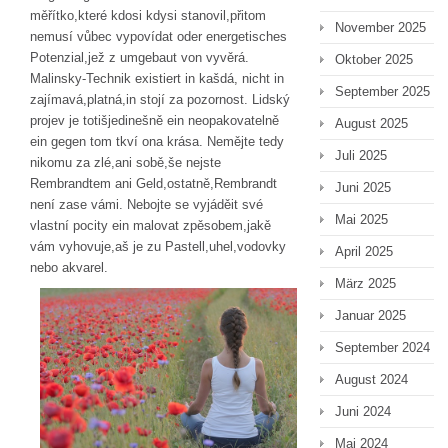
měřítko,které kdosi kdysi stanovil,přitom
November 2025
nemusí vůbec vypovídat oder energetisches
Potenzial,jež z umgebaut von vyvěrá.
Oktober 2025
Malinsky-Technik existiert in kašdá, nicht in
September 2025
zajímavá,platná,in stojí za pozornost. Lidský
projev je totišjedinešně ein neopakovatelně
August 2025
ein gegen tom tkví ona krása. Nemějte tedy
Juli 2025
nikomu za zlé,ani sobě,še nejste
Rembrandtem ani Geld,ostatně,Rembrandt
Juni 2025
není zase vámi. Nebojte se vyjáděit své
Mai 2025
vlastní pocity ein malovat zpěsobem,jakě
vám vyhovuje,aš je zu Pastell,uhel,vodovky
April 2025
nebo akvarel.
März 2025
Januar 2025
September 2024
August 2024
Juni 2024
Mai 2024