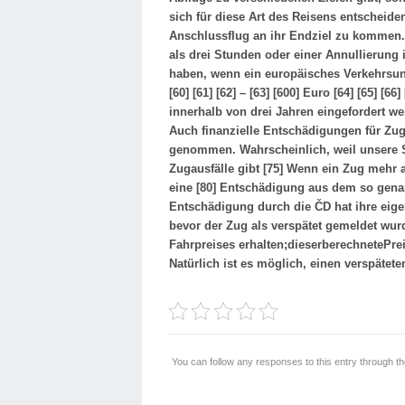
sich für diese Art des Reisens entscheide
Anschlussflug an ihr Endziel zu kommen. 
als drei Stunden oder einer Annullierung
haben, wenn ein europäisches Verkehrsunter
[60] [61] [62] – [63] [600] Euro [64] [65] [
innerhalb von drei Jahren eingefordert we
Auch finanzielle Entschädigungen für Zu
genommen. Wahrscheinlich, weil unsere S
Zugausfälle gibt [75] Wenn ein Zug mehr a
eine [80] Entschädigung aus dem so genan
Entschädigung durch die ČD hat ihre eige
bevor der Zug als verspätet gemeldet wur
Fahrpreises erhalten;
dieser
berechnete
Pre
Natürlich ist es möglich, einen verspätet
You can follow any responses to this entry through t