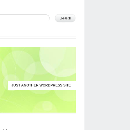
WELCOME TO DELICATE TEMPLATE
JUST ANOTHER WORDPRESS SITE