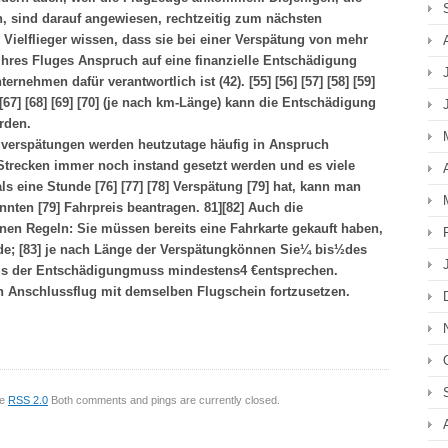
n, sind darauf angewiesen, rechtzeitig zum nächsten
Vielflieger wissen, dass sie bei einer Verspätung von mehr
 ihres Fluges Anspruch auf eine finanzielle Entschädigung
nehmen dafür verantwortlich ist (42). [55] [56] [57] [58] [59]
66] [67] [68] [69] [70] (je nach km-Länge) kann die Entschädigung
rden.
gverspätungen
werden heutzutage häufig in Anspruch
trecken immer noch instand gesetzt werden und es viele
ls eine Stunde [76] [77] [78] Verspätung [79] hat, kann man
nten [79] Fahrpreis beantragen. 81][82] Auch die
nen Regeln: Sie müssen bereits eine Fahrkarte gekauft haben,
de; [83] je nach Länge der Verspätung
können Sie
¼
bis
½
des
is der Entschädigung
muss mindestens
4 €
entsprechen.
en Anschlussflug mit demselben Flugschein fortzusetzen.
he
RSS 2.0
Both comments and pings are currently closed.