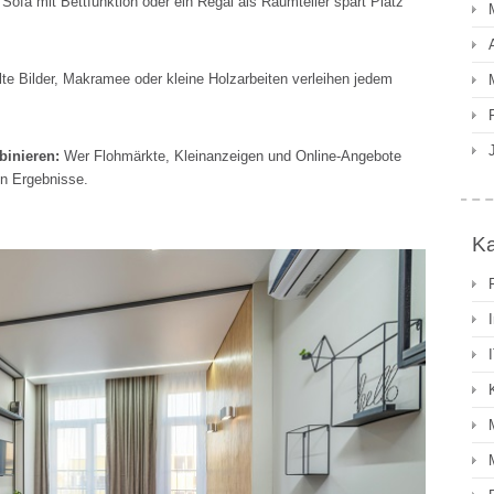
Sofa mit Bettfunktion oder ein Regal als Raumteiler spart Platz
e Bilder, Makramee oder kleine Holzarbeiten verleihen jedem
inieren:
Wer Flohmärkte, Kleinanzeigen und Online-Angebote
n Ergebnisse.
Ka