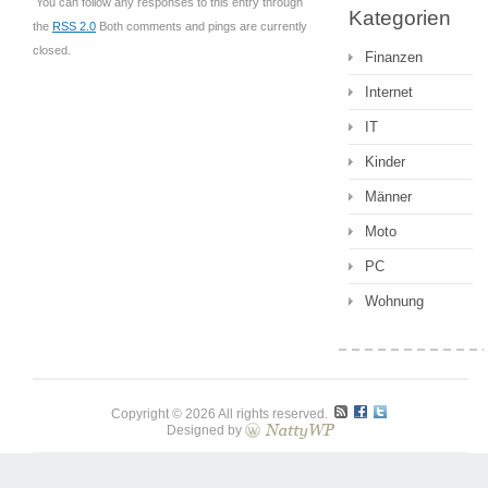
You can follow any responses to this entry through
Kategorien
the
RSS 2.0
Both comments and pings are currently
closed.
Finanzen
Internet
IT
Kinder
Männer
Moto
PC
Wohnung
Copyright © 2026 All rights reserved.
Designed by