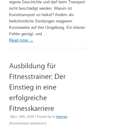
eigene Geschichte und darf beim Transport
Gegenstände
nicht beschädigt werden. Warum ist
sicher?
Kunsttransport so heikel? Anders als
herkömmliche Sendungen reagieren
Kunstwerke auf ihre Umgebung. Ein kleiner
Fehler genügt, und …
Read more
→
März 19th, 2026 | Posted by
in
Internet
-
für
(
Kommentare deaktiviert
)
Ausbildung
für