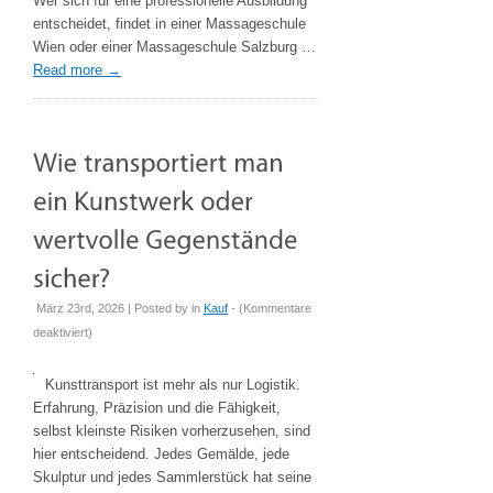
Wer sich für eine professionelle Ausbildung
Masseur
entscheidet, findet in einer Massageschule
Ausbildung
Wien oder einer Massageschule Salzburg …
in
Read more
→
Österreich
März 23rd, 2026 | Posted by
in
Kauf
- (
Kommentare
für
deaktiviert
)
Wie
transportiert
Kunsttransport ist mehr als nur Logistik.
man
Erfahrung, Präzision und die Fähigkeit,
ein
selbst kleinste Risiken vorherzusehen, sind
Kunstwerk
hier entscheidend. Jedes Gemälde, jede
oder
Skulptur und jedes Sammlerstück hat seine
wertvolle