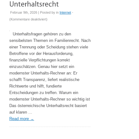
Februar 9th, 2026 | Posted by
in
Internet
-
für
(
Kommentare deaktiviert
)
Modernster
Unterhalts-
Unterhaltsfragen gehören zu den
Rechner:
sensibelsten Themen im Familienrecht. Nach
Klare
einer Trennung oder Scheidung stehen viele
Orientierung
Betroffene vor der Herausforderung,
im
finanzielle Verpflichtungen korrekt
österreichischen
einzuschätzen. Genau hier setzt ein
Unterhaltsrecht
modernster Unterhalts-Rechner an: Er
schafft Transparenz, liefert realistische
Richtwerte und hilft, fundierte
Entscheidungen zu treffen. Warum ein
modernster Unterhalts-Rechner so wichtig ist
Das österreichische Unterhaltsrecht basiert
auf klaren …
Read more
→