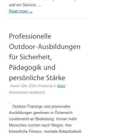
Events
und ein Service, …
und
Read more
→
Feiern
Januar 19th, 2026 | Posted by
in
Sport
-
für
(
Kommentare deaktiviert
)
Professionelle
Outdoor-
Outdoor-Trainings und praxisnahe
Ausbildungen
Ausbildungen gewinnen in Österreich
für
zunehmend an Bedeutung. Immer mehr
Sicherheit,
Menschen suchen nach Wegen, ihre
Pädagogik
körperliche Fitness, mentale Belastbarkeit