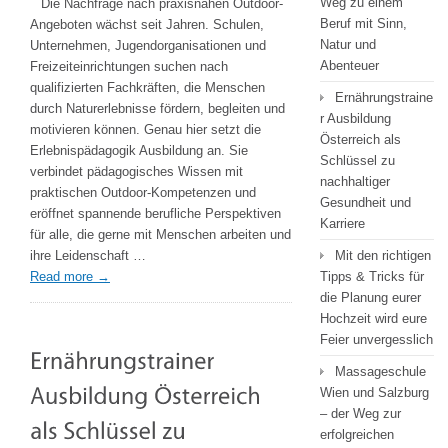
Weg zu einem
Die Nachfrage nach praxisnahen Outdoor-
Der
Beruf mit Sinn,
Angeboten wächst seit Jahren. Schulen,
Weg
Natur und
Unternehmen, Jugendorganisationen und
zu
Abenteuer
Freizeiteinrichtungen suchen nach
einem
qualifizierten Fachkräften, die Menschen
Ernährungstraine
Beruf
durch Naturerlebnisse fördern, begleiten und
r Ausbildung
mit
motivieren können. Genau hier setzt die
Österreich als
Sinn,
Erlebnispädagogik Ausbildung an. Sie
Schlüssel zu
Natur
verbindet pädagogisches Wissen mit
nachhaltiger
und
praktischen Outdoor-Kompetenzen und
Gesundheit und
Abenteuer
eröffnet spannende berufliche Perspektiven
Karriere
für alle, die gerne mit Menschen arbeiten und
ihre Leidenschaft …
Mit den richtigen
Read more
→
Tipps & Tricks für
die Planung eurer
Hochzeit wird eure
Feier unvergesslich
Massageschule
Wien und Salzburg
– der Weg zur
erfolgreichen