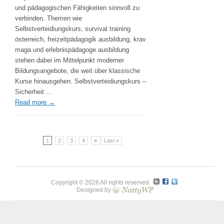
und
und pädagogischen Fähigkeiten sinnvoll zu
persönliche
verbinden. Themen wie
Stärke
Selbstverteidiungskurs, survival training
österreich, freizeitpädagogik ausbildung, krav
maga und erlebnispädagoge ausbildung
stehen dabei im Mittelpunkt moderner
Bildungsangebote, die weit über klassische
Kurse hinausgehen. Selbstverteidiungskurs –
Sicherheit …
Read more
→
1
2
3
4
»
Last »
Copyright © 2026 All rights reserved.
Designed by