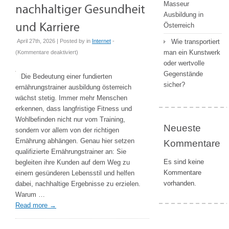
Masseur
Ausbildung in
Österreich
April 27th, 2026 | Posted by
in
Internet
-
Wie transportiert
für
man ein Kunstwerk
(
Kommentare deaktiviert
)
Ernährungstrainer
oder wertvolle
Ausbildung
Gegenstände
Die Bedeutung einer fundierten
Österreich
sicher?
ernährungstrainer ausbildung österreich
als
wächst stetig. Immer mehr Menschen
Schlüssel
erkennen, dass langfristige Fitness und
zu
Wohlbefinden nicht nur vom Training,
Neueste
nachhaltiger
sondern vor allem von der richtigen
Gesundheit
Ernährung abhängen. Genau hier setzen
Kommentare
und
qualifizierte Ernährungstrainer an: Sie
Karriere
Es sind keine
begleiten ihre Kunden auf dem Weg zu
Kommentare
einem gesünderen Lebensstil und helfen
vorhanden.
dabei, nachhaltige Ergebnisse zu erzielen.
Warum …
Read more
→