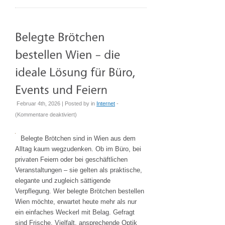
Februar 4th, 2026 | Posted by
in
Internet
-
für
(
Kommentare deaktiviert
)
Belegte
Brötchen
Belegte Brötchen sind in Wien aus dem
bestellen
Alltag kaum wegzudenken. Ob im Büro, bei
Wien
privaten Feiern oder bei geschäftlichen
–
Veranstaltungen – sie gelten als praktische,
die
elegante und zugleich sättigende
ideale
Verpflegung. Wer belegte Brötchen bestellen
Lösung
Wien möchte, erwartet heute mehr als nur
für
ein einfaches Weckerl mit Belag. Gefragt
Büro,
sind Frische, Vielfalt, ansprechende Optik