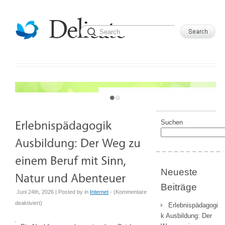
JUST ANOTHER WORDPRESS SITE
Suchen
Neueste
Beiträge
Juni 24th, 2026 | Posted by
in
Internet
- (
Kommentare
für
deaktiviert
)
Erlebnispädagogi
Erlebnispädagogik
k Ausbildung: Der
Ausbildung: