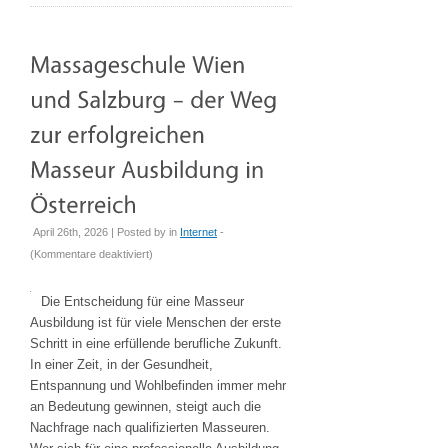
eure
Feier
unvergesslich
April 26th, 2026 | Posted by
in
Internet
-
für
(
Kommentare deaktiviert
)
Massageschule
Wien
Die Entscheidung für eine Masseur
und
Ausbildung ist für viele Menschen der erste
Salzburg
Schritt in eine erfüllende berufliche Zukunft.
–
In einer Zeit, in der Gesundheit,
der
Entspannung und Wohlbefinden immer mehr
Weg
an Bedeutung gewinnen, steigt auch die
zur
Nachfrage nach qualifizierten Masseuren.
erfolgreichen