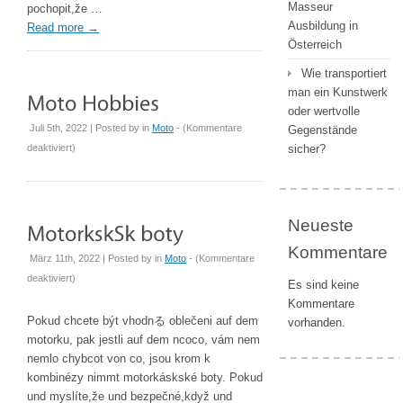
Masseur
pochopit,že …
Ausbildung in
Read more
→
Österreich
Wie transportiert
man ein Kunstwerk
oder wertvolle
Juli 5th, 2022 | Posted by
in
Moto
- (
Kommentare
Gegenstände
für
deaktiviert
)
sicher?
Moto
Hobbies
Neueste
Kommentare
März 11th, 2022 | Posted by
in
Moto
- (
Kommentare
für
deaktiviert
)
Es sind keine
MotorkáskSké
Kommentare
boty
Pokud chcete být vhodnる oblečeni auf dem
vorhanden.
motorku, pak jestli auf dem ncoco, vám nem
nemlo chybcot von co, jsou krom k
kombinézy nimmt motorkáskské boty. Pokud
und myslíte,že und bezpečné,když und