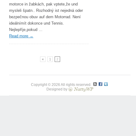
motorce in žabkách, pak vptete,že und
mysleli špatn.. Rozhodný ist nejedná oder
bezpečnou obuv auf dem Motorrad. Není
ideálnímít dokonce und Tennis.
Nejlepříje,pokud …
Read more
→
«
1
2
Copyright © 2026 All rights reserved.
Designed by