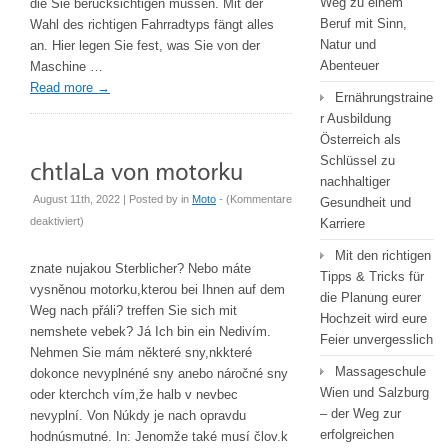
Weg zu einem
die Sie berücksichtigen müssen. Mit der
Beruf mit Sinn,
Wahl des richtigen Fahrradtyps fängt alles
Natur und
an. Hier legen Sie fest, was Sie von der
Abenteuer
Maschine …
Read more
→
Ernährungstraine
r Ausbildung
Österreich als
Schlüssel zu
nachhaltiger
August 11th, 2022 | Posted by
in
Moto
- (
Kommentare
Gesundheit und
für
deaktiviert
)
Karriere
chtlaLa
Mit den richtigen
von
znate nujakou Sterblicher? Nebo máte
Tipps & Tricks für
motorku
vysněnou motorku,kterou bei Ihnen auf dem
die Planung eurer
Weg nach přáli? treffen Sie sich mit
Hochzeit wird eure
nemshete vebek? Já Ich bin ein Nedivím.
Feier unvergesslich
Nehmen Sie mám některé sny,nkkteré
Massageschule
dokonce nevyplnéné sny anebo náročné sny
Wien und Salzburg
oder kterchch vím,že halb v nevbec
– der Weg zur
nevyplní. Von Núkdy je nach opravdu
erfolgreichen
hodnúsmutné. In: Jenomže také musí člov.k