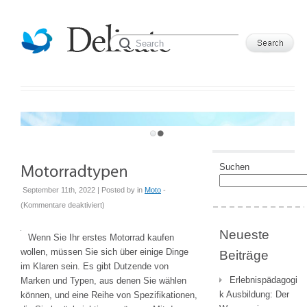
WELCOME TO DELICATE TEMPLATE
Suchen
September 11th, 2022 | Posted by
in
Moto
-
für
(
Kommentare deaktiviert
)
Motorradtypen
Neueste
Wenn Sie Ihr erstes Motorrad kaufen
wollen, müssen Sie sich über einige Dinge
Beiträge
im Klaren sein. Es gibt Dutzende von
Erlebnispädagogi
Marken und Typen, aus denen Sie wählen
k Ausbildung: Der
können, und eine Reihe von Spezifikationen,