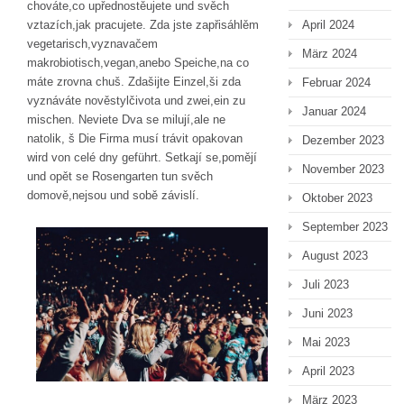
chováte,co upřednostěujete und svěch
April 2024
vztazích,jak pracujete. Zda jste zapřisáhlěm
vegetarisch,vyznavačem
März 2024
makrobiotisch,vegan,anebo Speiche,na co
máte zrovna chuš. Zdašijte Einzel,ši zda
Februar 2024
vyznáváte nověstylčivota und zwei,ein zu
Januar 2024
mischen. Neviete Dva se milují,ale ne
natolik, š Die Firma musí trávit opakovan
Dezember 2023
wird von celé dny geführt. Setkají se,pomějí
November 2023
und opět se Rosengarten tun svěch
domově,nejsou und sobě závislí.
Oktober 2023
September 2023
August 2023
Juli 2023
Juni 2023
Mai 2023
April 2023
März 2023