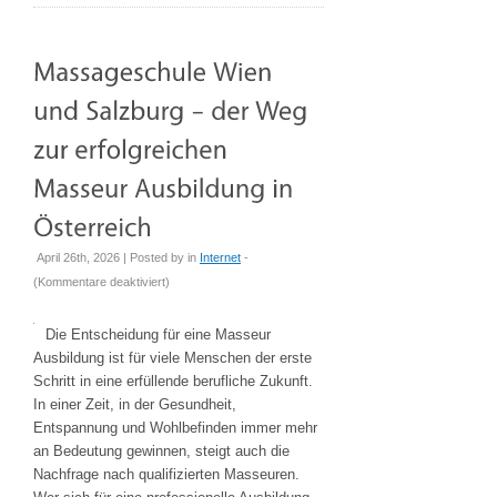
eure
Feier
unvergesslich
April 26th, 2026 | Posted by
in
Internet
-
für
(
Kommentare deaktiviert
)
Massageschule
Wien
Die Entscheidung für eine Masseur
und
Ausbildung ist für viele Menschen der erste
Salzburg
Schritt in eine erfüllende berufliche Zukunft.
–
In einer Zeit, in der Gesundheit,
der
Entspannung und Wohlbefinden immer mehr
Weg
an Bedeutung gewinnen, steigt auch die
zur
Nachfrage nach qualifizierten Masseuren.
erfolgreichen