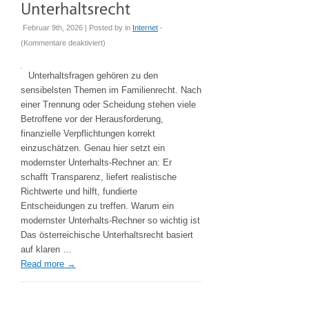
Februar 9th, 2026 | Posted by
in
Internet
-
für
(
Kommentare deaktiviert
)
Modernster
Unterhalts-
Unterhaltsfragen gehören zu den
Rechner:
sensibelsten Themen im Familienrecht. Nach
Klare
einer Trennung oder Scheidung stehen viele
Orientierung
Betroffene vor der Herausforderung,
im
finanzielle Verpflichtungen korrekt
österreichischen
einzuschätzen. Genau hier setzt ein
Unterhaltsrecht
modernster Unterhalts-Rechner an: Er
schafft Transparenz, liefert realistische
Richtwerte und hilft, fundierte
Entscheidungen zu treffen. Warum ein
modernster Unterhalts-Rechner so wichtig ist
Das österreichische Unterhaltsrecht basiert
auf klaren …
Read more
→