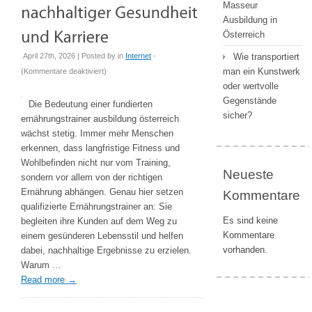
Masseur
Ausbildung in
Österreich
April 27th, 2026 | Posted by
in
Internet
-
Wie transportiert
für
man ein Kunstwerk
(
Kommentare deaktiviert
)
Ernährungstrainer
oder wertvolle
Ausbildung
Gegenstände
Die Bedeutung einer fundierten
Österreich
sicher?
ernährungstrainer ausbildung österreich
als
wächst stetig. Immer mehr Menschen
Schlüssel
erkennen, dass langfristige Fitness und
zu
Wohlbefinden nicht nur vom Training,
Neueste
nachhaltiger
sondern vor allem von der richtigen
Gesundheit
Ernährung abhängen. Genau hier setzen
Kommentare
und
qualifizierte Ernährungstrainer an: Sie
Karriere
Es sind keine
begleiten ihre Kunden auf dem Weg zu
Kommentare
einem gesünderen Lebensstil und helfen
vorhanden.
dabei, nachhaltige Ergebnisse zu erzielen.
Warum …
Read more
→