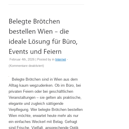
Februar 4th, 2026 | Posted by
in
Internet
-
für
(
Kommentare deaktiviert
)
Belegte
Brötchen
Belegte Brötchen sind in Wien aus dem
bestellen
Alltag kaum wegzudenken. Ob im Büro, bei
Wien
privaten Feiern oder bei geschäftlichen
–
Veranstaltungen – sie gelten als praktische,
die
elegante und zugleich sättigende
ideale
Verpflegung. Wer belegte Brötchen bestellen
Lösung
Wien möchte, erwartet heute mehr als nur
für
ein einfaches Weckerl mit Belag. Gefragt
Büro,
sind Frische, Vielfalt, ansprechende Optik