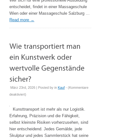
Wer sich für eine professionelle Ausbildung
Masseur
entscheidet, findet in einer Massageschule
Ausbildung
Wien oder einer Massageschule Salzburg …
in
Read more
→
Österreich
März 23rd, 2026 | Posted by
in
Kauf
- (
Kommentare
für
deaktiviert
)
Wie
transportiert
Kunsttransport ist mehr als nur Logistik.
man
Erfahrung, Präzision und die Fähigkeit,
ein
selbst kleinste Risiken vorherzusehen, sind
Kunstwerk
hier entscheidend. Jedes Gemälde, jede
oder
Skulptur und jedes Sammlerstück hat seine
wertvolle