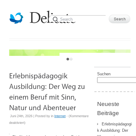
JUST ANOTHER WORDPRESS SITE
Suchen
Neueste
Beiträge
Juni 24th, 2026 | Posted by
in
Internet
- (
Kommentare
für
deaktiviert
)
Erlebnispädagogi
Erlebnispädagogik
k Ausbildung: Der
Ausbildung: