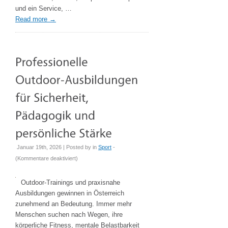
Events
und ein Service, …
und
Read more
→
Feiern
Januar 19th, 2026 | Posted by
in
Sport
-
für
(
Kommentare deaktiviert
)
Professionelle
Outdoor-
Outdoor-Trainings und praxisnahe
Ausbildungen
Ausbildungen gewinnen in Österreich
für
zunehmend an Bedeutung. Immer mehr
Sicherheit,
Menschen suchen nach Wegen, ihre
Pädagogik
körperliche Fitness, mentale Belastbarkeit