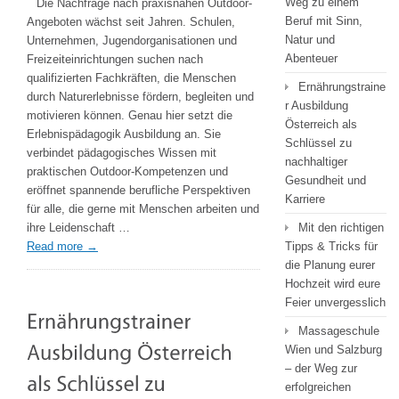
Weg zu einem
Die Nachfrage nach praxisnahen Outdoor-
Der
Beruf mit Sinn,
Angeboten wächst seit Jahren. Schulen,
Weg
Natur und
Unternehmen, Jugendorganisationen und
zu
Abenteuer
Freizeiteinrichtungen suchen nach
einem
qualifizierten Fachkräften, die Menschen
Ernährungstraine
Beruf
durch Naturerlebnisse fördern, begleiten und
r Ausbildung
mit
motivieren können. Genau hier setzt die
Österreich als
Sinn,
Erlebnispädagogik Ausbildung an. Sie
Schlüssel zu
Natur
verbindet pädagogisches Wissen mit
nachhaltiger
und
praktischen Outdoor-Kompetenzen und
Gesundheit und
Abenteuer
eröffnet spannende berufliche Perspektiven
Karriere
für alle, die gerne mit Menschen arbeiten und
ihre Leidenschaft …
Mit den richtigen
Read more
→
Tipps & Tricks für
die Planung eurer
Hochzeit wird eure
Feier unvergesslich
Massageschule
Wien und Salzburg
– der Weg zur
erfolgreichen