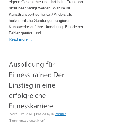
eigene Geschichte und darf beim Transport
Gegenstände
nicht beschädigt werden. Warum ist
sicher?
Kunsttransport so heikel? Anders als
herkömmliche Sendungen reagieren
Kunstwerke auf ihre Umgebung. Ein kleiner
Fehler genügt, und …
Read more
→
März 19th, 2026 | Posted by
in
Internet
-
für
(
Kommentare deaktiviert
)
Ausbildung
für