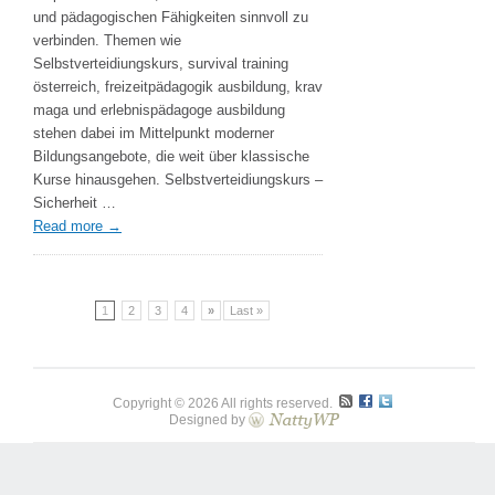
und
und pädagogischen Fähigkeiten sinnvoll zu
persönliche
verbinden. Themen wie
Stärke
Selbstverteidiungskurs, survival training
österreich, freizeitpädagogik ausbildung, krav
maga und erlebnispädagoge ausbildung
stehen dabei im Mittelpunkt moderner
Bildungsangebote, die weit über klassische
Kurse hinausgehen. Selbstverteidiungskurs –
Sicherheit …
Read more
→
1
2
3
4
»
Last »
Copyright © 2026 All rights reserved.
Designed by