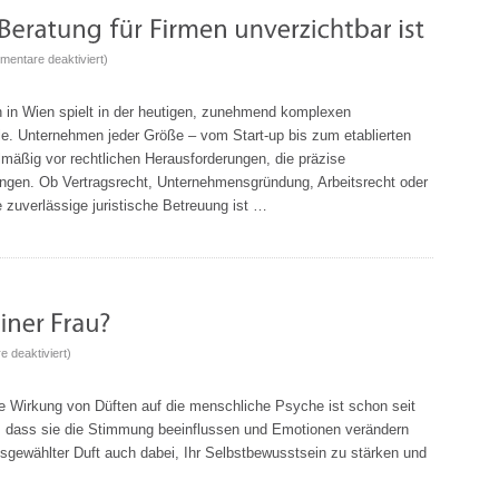
für
entare deaktiviert
)
Erfahrener
Rechtsanwalt
 in Wien spielt in der heutigen, zunehmend komplexen
für
lle. Unternehmen jeder Größe – vom Start-up bis zum etablierten
Unternehmen
lmäßig vor rechtlichen Herausforderungen, die präzise
in
angen. Ob Vertragsrecht, Unternehmensgründung, Arbeitsrecht oder
Wien
e zuverlässige juristische Betreuung ist …
–
Warum
professionelle
rechtliche
Beratung
für
für
 deaktiviert
)
Firmen
Was
unverzichtbar
macht
ie Wirkung von Düften auf die menschliche Psyche ist schon seit
ist
eine
e, dass sie die Stimmung beeinflussen und Emotionen verändern
Frau
ausgewählter Duft auch dabei, Ihr Selbstbewusstsein zu stärken und
zu
einer