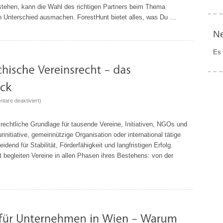
online
 stehen, kann die Wahl des richtigen Partners beim Thema
kaufen
n Unterschied ausmachen. ForestHunt bietet alles, was Du …
bei
N
ForestHunt
–
Es 
Qualität
für
Jagd
und
Revier
für
tare deaktiviert
)
Experten
für
 rechtliche Grundlage für tausende Vereine, Initiativen, NGOs und
das
nitiative, gemeinnützige Organisation oder international tätige
österreichische
dend für Stabilität, Förderfähigkeit und langfristigen Erfolg.
Vereinsrecht
t begleiten Vereine in allen Phasen ihres Bestehens: von der
–
das
Vereinsrecht
auf
einen
Blick