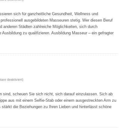
Massageschule
in
sieren sich für ganzheitliche Gesundheit, Wellness und
Österreich
professionell ausgebildeten Masseuren stetig. Wer diesen Beruf
–
nd anderen Städten zahlreiche Möglichkeiten, sich durch
Karrierechancen
 Ausbildung zu qualifizieren. Ausbildung Masseur – ein gefragter
für
angehende
Masseure
für
re deaktiviert
)
Selfies,
Selfies
 sind, scheuen Sie sich nicht, sich darauf einzulassen. Sich ab
überall!
lippe aus mit einem Selfie-Stab oder einem ausgestreckten Arm zu
Es stärkt die Beziehungen zu Ihren Lieben und hinterlässt schöne