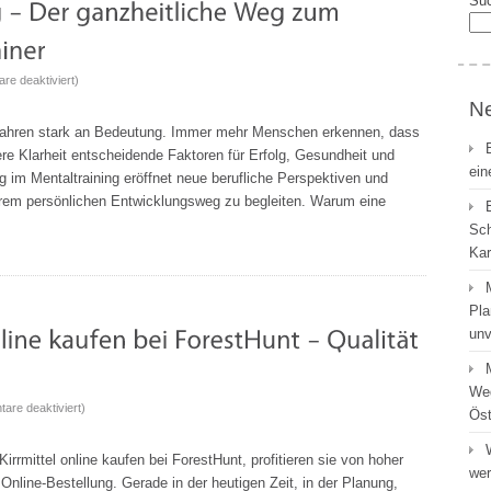
Su
für
re deaktiviert
)
Mentaltrainer
Ne
Ausbildung
t Jahren stark an Bedeutung. Immer mehr Menschen erkennen, dass
–
re Klarheit entscheidende Faktoren für Erfolg, Gesundheit und
Der
ein
ng im Mentaltraining eröffnet neue berufliche Perspektiven und
ganzheitliche
hrem persönlichen Entwicklungsweg zu begleiten. Warum eine
Weg
Sch
zum
Kar
professionellen
Mentaltrainer
Pla
unv
Weg
für
are deaktiviert
)
Öst
Wildfutter
&
rrmittel online kaufen bei ForestHunt, profitieren sie von hoher
wer
Kirrmittel
Online-Bestellung. Gerade in der heutigen Zeit, in der Planung,