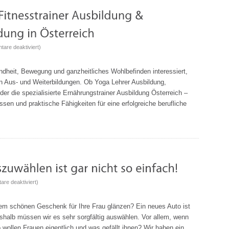
für
are deaktiviert
)
Yoga
Lehrer
ndheit, Bewegung und ganzheitliches Wohlbefinden interessiert,
Ausbildung,
t an Aus- und Weiterbildungen. Ob Yoga Lehrer Ausbildung,
Fitnesstrainer
der die spezialisierte Ernährungstrainer Ausbildung Österreich –
Ausbildung
ssen und praktische Fähigkeiten für eine erfolgreiche berufliche
&
Ernährungstrainer
Ausbildung
in
Österreich
für
re deaktiviert
)
Ein
Auto
nem schönen Geschenk für Ihre Frau glänzen? Ein neues Auto ist
für
shalb müssen wir es sehr sorgfältig auswählen. Vor allem, wenn
eine
wollen Frauen eigentlich und was gefällt ihnen? Wir haben ein