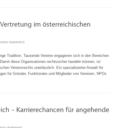
Frau?
für
tare deaktiviert
)
Rechtliche
Beratung
ange Tradition. Tausende Vereine engagieren sich in den Bereichen
und
 Damit diese Organisationen rechtssicher handeln können, ist
Vertretung
chen Vereinsrechts unerlässlich. Ein spezialisierter Anwalt für
im
ungen für Gründer, Funktionäre und Mitglieder von Vereinen, NPOs
österreichischen
Vereinsrecht
für
are deaktiviert
)