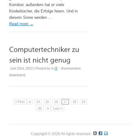
Komiker, außerdem hat er viele
Kinderbücher, die Erfolge feiern. Und in
diesem Sinne werden …
Read more
→
Juni 23rd, 2022 | Posted by
in
IT
- (
Kommentare
für
deaktiviert
)
Computertechniker
zu
sein
ist
« First
«
14
15
16
17
18
19
nicht
20
»
Last »
genug
Copyright © 2026 All rights reserved.