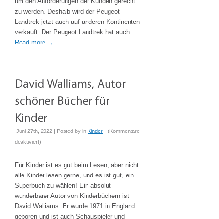
um den Anforderungen der Kunden gerecht
zu werden. Deshalb wird der Peugeot
Landtrek jetzt auch auf anderen Kontinenten
verkauft. Der Peugeot Landtrek hat auch …
Read more
→
Juni 27th, 2022 | Posted by
in
Kinder
- (
Kommentare
für
deaktiviert
)
David
Walliams,
Für Kinder ist es gut beim Lesen, aber nicht
Autor
alle Kinder lesen gerne, und es ist gut, ein
schöner
Superbuch zu wählen! Ein absolut
Bücher
wunderbarer Autor von Kinderbüchern ist
für
David Walliams. Er wurde 1971 in England
Kinder
geboren und ist auch Schauspieler und