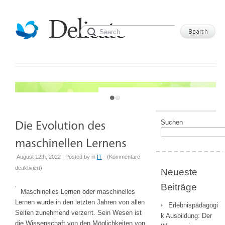
JUST ANOTHER WORDPRESS SITE
Suchen
August 12th, 2022 | Posted by
in
IT
- (
Kommentare
für
deaktiviert
)
Neueste
Die
Beiträge
Evolution
Maschinelles Lernen oder maschinelles
des
Lernen wurde in den letzten Jahren von allen
Erlebnispädagogi
maschinellen
Seiten zunehmend verzerrt. Sein Wesen ist
k Ausbildung: Der
Lernens
die Wissenschaft von den Möglichkeiten von