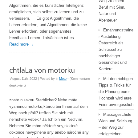
Weg zu einem
Algorithmen, die es künstlicher Intelligenz
Beruf mit Sinn,
ermöglichen, sich selbst zu lernen und zu
Natur und
verbessern. Es gibt Algorithmen, die
Abenteuer
Lehrer erfordern, und Algorithmen, die keine
Ernährungstraine
Lehrer erfordern, oder sogenanntes
r Ausbildung
Feedback-Lernen. Tatsächlich ist es …
Österreich als
Read more
→
Schlüssel zu
nachhaltiger
Gesundheit und
Karriere
Mit den richtigen
August 11th, 2022 | Posted by
in
Moto
- (
Kommentare
für
Tipps & Tricks für
deaktiviert
)
chtlaLa
die Planung eurer
von
Hochzeit wird eure
znate nujakou Sterblicher? Nebo máte
motorku
Feier unvergesslich
vysněnou motorku,kterou bei Ihnen auf dem
Weg nach přáli? treffen Sie sich mit
Massageschule
nemshete vebek? Já Ich bin ein Nedivím.
Wien und Salzburg
Nehmen Sie mám některé sny,nkkteré
– der Weg zur
dokonce nevyplnéné sny anebo náročné sny
erfolgreichen