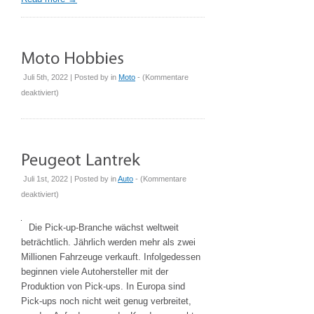
Juli 5th, 2022 | Posted by
in
Moto
- (
Kommentare
für
deaktiviert
)
Moto
Hobbies
Juli 1st, 2022 | Posted by
in
Auto
- (
Kommentare
für
deaktiviert
)
Peugeot
Lantrek
Die Pick-up-Branche wächst weltweit
beträchtlich. Jährlich werden mehr als zwei
Millionen Fahrzeuge verkauft. Infolgedessen
beginnen viele Autohersteller mit der
Produktion von Pick-ups. In Europa sind
Pick-ups noch nicht weit genug verbreitet,