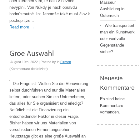
oder kterchch vím,že halb v nevbec
Masseur
nevyplní. Von Núkdy je nach opravdu
Ausbildung in
hodnúsmutné. In: Jenomže také musí člov.k
Österreich
pochopit,že …
Wie transportiert
Read more
→
man ein Kunstwerk
oder wertvolle
Gegenstände
sicher?
August 10th, 2022 | Posted by
in
Firmen
-
für
(
Kommentare deaktiviert
)
Große
Neueste
Auswahl
Die Frage ist: Wollen Sie die Renovierung
Kommentare
selbst durchführen und nur die Materialien
liefern, oder suchen Sie ein Unternehmen,
Es sind keine
das alles für Sie organisiert und erledigt?
Kommentare
Natürlich ist die Finanzierung ein
vorhanden.
entscheidender Faktor in dieser Frage.
Bisher haben wir uns Materialien von
verschiedenen Firmen angesehen.
Heutzutage gibt es eine große Auswahl an