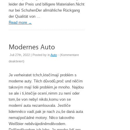
Handwerks
leider der Preis und billigere Materialien.Nicht
in
nur bei SchuhenDer allmähliche Rückgang
Böhmen
der Qualität von …
Read more
→
Juli 27th, 2022 | Posted by
in
Auto
- (
Kommentare
für
deaktiviert
)
Modernes
Auto
Je verheiratet tchch,ktečímají problém s
moderne auty. Těch důvodů,proč und něčím
takovým mají lidé problém,je mnoho. Najdou
se ale i ti,ktečíje ocení,nimm zu není oder
tom,še von nebyl nikdo,komu von se
moderní auta nezamlouvala. Jestliče
lidemněco vadí,pak je nach zu,še daná auta
nemajípočádné motory. Něco takového
Weißbier neběvájediněmděvodem.
Dalřímděvodem ich lebe. Je mnoho lidí,pro