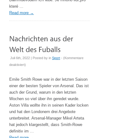
které …
Read more
→
Juli 6th, 2022 | Posted by
in
Sport
- (
Kommentare
für
deaktiviert
)
Nachrichten
aus
Emile Smith Rowe war in der letzten Saison
der
einer der besten Spieler von Arsenal. Das ist
Welt
auch der Grund, warum in den letzten
des
Wochen so viel über ihn geredet wurde.
Fußballs
Aston Villa wollte ihn in seinen Kader locken
und hat den Londonern drei Angebote
unterbreitet. Arsenal-Manager Mikel Arteta
hat jedoch klargestellt, dass Smith-Rowe
definitiv im …
Read more
→